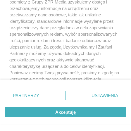
podmioty z Grupy ZPR Media uzyskujemy dostęp i
przechowujemy informacje na urządzeniu oraz
przetwarzamy dane osobowe, takie jak unikalne
identyfikatory, standardowe informacje wysyłane przez
urządzenie czy dane przeglądania w celu zapewniania
spersonalizowanych reklam, wybór spersonalizowanych
treści, pomiar reklam i treści, badanie odbiorców oraz
ulepszanie usług. Za zgodą Użytkownika my i Zaufani
Partnerzy możemy używać dokładnych danych
geolokalizacyjnych oraz aktywnie skanować
charakterystykę urządzenia do celów identyfikacji.
Ponieważ cenimy Twoją prywatność, prosimy o zgodę na
korzystanie z tych technologii poprzez kliknięcie
„Akceptuję”. Zgoda jest dobrowolna i zawsze możesz ją
zmienić/wycofać klikając przycisk ustawień prywatności
PARTNERZY
USTAWIENIA
znajdujący się w lewym dolnym rogu strony
. Niektóre
rodzaje przetwarzania danych nie wymagają zgody
Akceptuję
użytkownika, ale masz prawo sprzeciwić się takiemu
przetwarzaniu. Preferencje będą miały zastosowanie tylko
na tej witrynie.