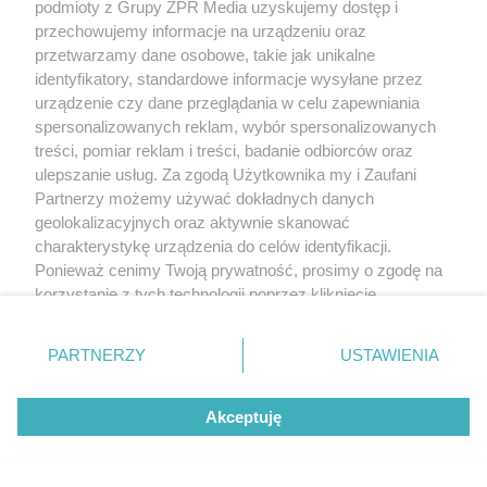
podmioty z Grupy ZPR Media uzyskujemy dostęp i
przechowujemy informacje na urządzeniu oraz
przetwarzamy dane osobowe, takie jak unikalne
identyfikatory, standardowe informacje wysyłane przez
urządzenie czy dane przeglądania w celu zapewniania
spersonalizowanych reklam, wybór spersonalizowanych
treści, pomiar reklam i treści, badanie odbiorców oraz
ulepszanie usług. Za zgodą Użytkownika my i Zaufani
Partnerzy możemy używać dokładnych danych
geolokalizacyjnych oraz aktywnie skanować
charakterystykę urządzenia do celów identyfikacji.
Ponieważ cenimy Twoją prywatność, prosimy o zgodę na
korzystanie z tych technologii poprzez kliknięcie
„Akceptuję”. Zgoda jest dobrowolna i zawsze możesz ją
zmienić/wycofać klikając przycisk ustawień prywatności
PARTNERZY
USTAWIENIA
znajdujący się w lewym dolnym rogu strony
. Niektóre
rodzaje przetwarzania danych nie wymagają zgody
Akceptuję
użytkownika, ale masz prawo sprzeciwić się takiemu
przetwarzaniu. Preferencje będą miały zastosowanie tylko
na tej witrynie.