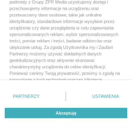
podmioty z Grupy ZPR Media uzyskujemy dostęp i
przechowujemy informacje na urządzeniu oraz
przetwarzamy dane osobowe, takie jak unikalne
identyfikatory, standardowe informacje wysyłane przez
urządzenie czy dane przeglądania w celu zapewniania
spersonalizowanych reklam, wybór spersonalizowanych
treści, pomiar reklam i treści, badanie odbiorców oraz
ulepszanie usług. Za zgodą Użytkownika my i Zaufani
Partnerzy możemy używać dokładnych danych
geolokalizacyjnych oraz aktywnie skanować
charakterystykę urządzenia do celów identyfikacji.
Ponieważ cenimy Twoją prywatność, prosimy o zgodę na
korzystanie z tych technologii poprzez kliknięcie
„Akceptuję”. Zgoda jest dobrowolna i zawsze możesz ją
zmienić/wycofać klikając przycisk ustawień prywatności
PARTNERZY
USTAWIENIA
znajdujący się w lewym dolnym rogu strony
. Niektóre
rodzaje przetwarzania danych nie wymagają zgody
Akceptuję
użytkownika, ale masz prawo sprzeciwić się takiemu
przetwarzaniu. Preferencje będą miały zastosowanie tylko
na tej witrynie.