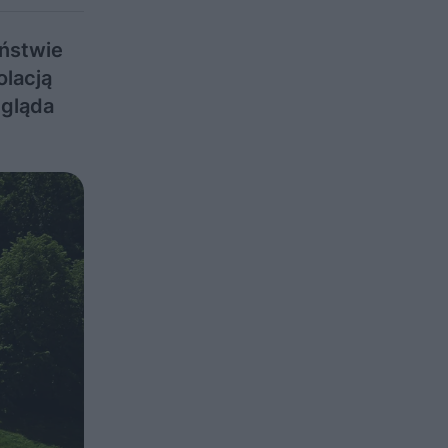
eństwie
olacją
ygląda