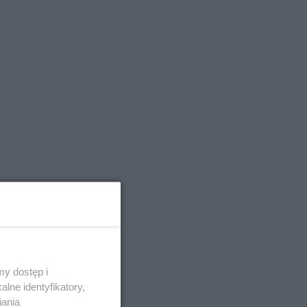
y dostęp i
mu
lne identyfikatory,
metalu.
iania