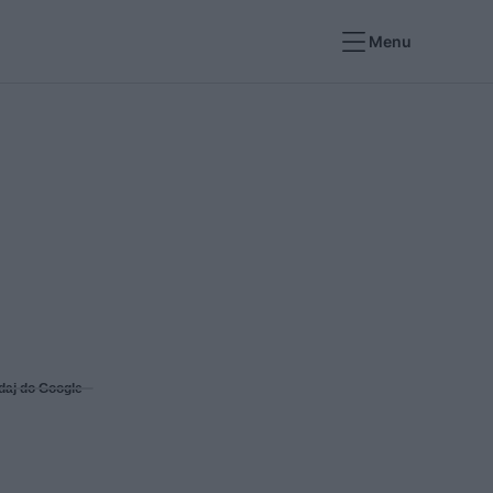
Menu
daj do Google