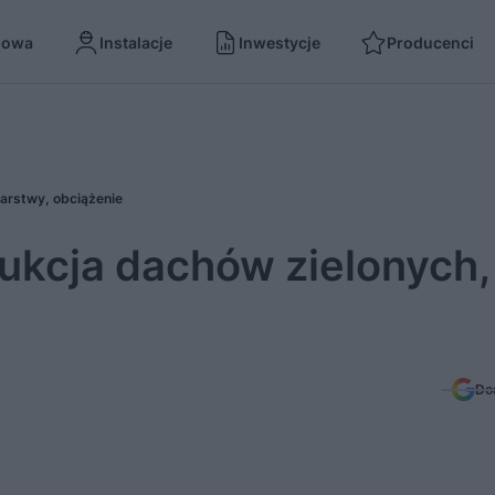
dowa
Instalacje
Inwestycje
Producenci
warstwy, obciążenie
rukcja dachów zielonych,
Do