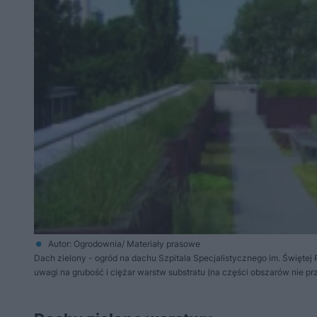
Autor: Ogrodownia/ Materiały prasowe
Dach zielony - ogród na dachu Szpitala Specjalistycznego im. Święte
uwagi na grubość i ciężar warstw substratu (na części obszarów nie p