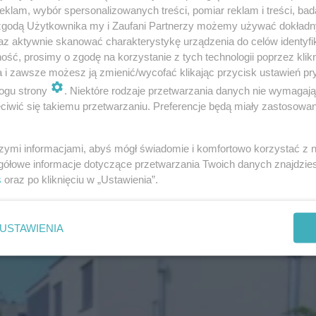
klam, wybór spersonalizowanych treści, pomiar reklam i treści, bad
dnią wartość oporu cieplnego. Dachy zielone można za
 zgodą Użytkownika my i Zaufani Partnerzy możemy używać dokład
 jednak pamiętać o dostosowaniu obiektu do dodatkowy
az aktywnie skanować charakterystykę urządzenia do celów identyfi
łniać kilka podstawowych kryteriów: być lekka, stabilna
ść, prosimy o zgodę na korzystanie z tych technologii poprzez klikn
a i zawsze możesz ją zmienić/wycofać klikając przycisk ustawień pr
. Zastosowane do budowy materiały muszą charakteryz
ogu strony
. Niektóre rodzaje przetwarzania danych nie wymagaj
a to ze specyficznych warunków panujących w układzie
iwić się takiemu przetwarzaniu. Preferencje będą miały zastosowanie
e lub mokre, inne narażone na działanie kwasów humus
om.
szymi informacjami, abyś mógł świadomie i komfortowo korzystać z
gółowe informacje dotyczące przetwarzania Twoich danych znajdzi
s
oraz po kliknięciu w „Ustawienia”.
konstrukcji
USTAWIENIA