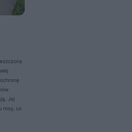
mieszczona
ałej
 ochronę
chów
ją. Jej
 rosy, co