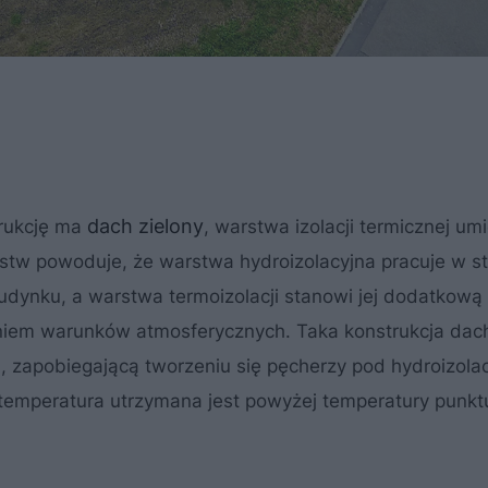
dach zielony
trukcję ma
, warstwa izolacji termicznej u
rstw powoduje, że warstwa hydroizolacyjna pracuje w st
udynku, a warstwa termoizolacji stanowi jej dodatkową
niem warunków atmosferycznych. Taka konstrukcja da
 zapobiegającą tworzeniu się pęcherzy pod hydroizolac
 temperatura utrzymana jest powyżej temperatury punktu