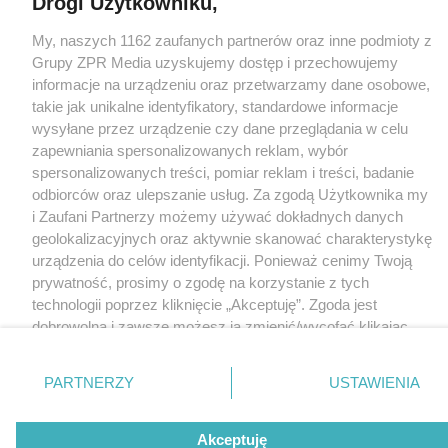
Drogi Użytkowniku,
Nasze serwisy
My, naszych 1162 zaufanych partnerów oraz inne podmioty z
© 2026 Grupa ZPR Media
Grupy ZPR Media uzyskujemy dostęp i przechowujemy
informacje na urządzeniu oraz przetwarzamy dane osobowe,
takie jak unikalne identyfikatory, standardowe informacje
wysyłane przez urządzenie czy dane przeglądania w celu
zapewniania spersonalizowanych reklam, wybór
spersonalizowanych treści, pomiar reklam i treści, badanie
odbiorców oraz ulepszanie usług. Za zgodą Użytkownika my
i Zaufani Partnerzy możemy używać dokładnych danych
geolokalizacyjnych oraz aktywnie skanować charakterystykę
urządzenia do celów identyfikacji. Ponieważ cenimy Twoją
prywatność, prosimy o zgodę na korzystanie z tych
technologii poprzez kliknięcie „Akceptuję”. Zgoda jest
dobrowolna i zawsze możesz ją zmienić/wycofać klikając
przycisk ustawień prywatności znajdujący się w lewym
dolnym rogu strony
. Niektóre rodzaje przetwarzania
PARTNERZY
USTAWIENIA
danych nie wymagają zgody użytkownika, ale masz prawo
sprzeciwić się takiemu przetwarzaniu. Preferencje będą
Akceptuję
miały zastosowanie tylko na tej witrynie.