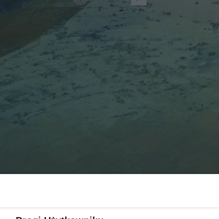
Żaden utwór zamieszczony w serwisie nie może być powielany i
rozpowszechniany lub dalej rozpowszechniany w jakikolwiek sposób
(w tym także elektroniczny lub mechaniczny) na jakimkolwiek polu
eksploatacji w jakiejkolwiek formie, włącznie z umieszczaniem w
Internecie bez pisemnej zgody właściciela praw. Jakiekolwiek użycie
lub wykorzystanie utworów w całości lub w części z naruszeniem
prawa, tzn. bez właściwej zgody, jest zabronione pod groźbą kary i
może być ścigane prawnie.
O nas
Informacje prawne