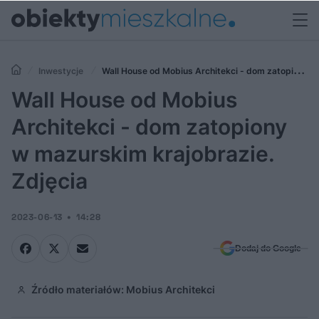
Inwestycje
Wall House od Mobius Architekci - dom zatopiony
w mazurskim krajobrazie. Zdjęcia
Wall House od Mobius
Architekci - dom zatopiony
w mazurskim krajobrazie.
Zdjęcia
2023-06-13
14:28
Dodaj do Google
Źródło materiałów: Mobius Architekci