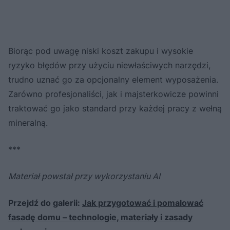
Biorąc pod uwagę niski koszt zakupu i wysokie
ryzyko błędów przy użyciu niewłaściwych narzędzi,
trudno uznać go za opcjonalny element wyposażenia.
Zarówno profesjonaliści, jak i majsterkowicze powinni
traktować go jako standard przy każdej pracy z wełną
mineralną.
***
Materiał powstał przy wykorzystaniu AI
Przejdź do galerii:
Jak przygotować i pomalować
fasadę domu – technologie, materiały i zasady