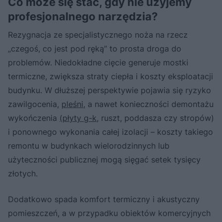
Co może się stać, gdy nie użyjemy
profesjonalnego narzędzia?
Rezygnacja ze specjalistycznego noża na rzecz
„czegoś, co jest pod ręką” to prosta droga do
problemów. Niedokładne cięcie generuje mostki
termiczne, zwiększa straty ciepła i koszty eksploatacji
budynku. W dłuższej perspektywie pojawia się ryzyko
zawilgocenia,
pleśni
, a nawet konieczności demontażu
wykończenia
(płyty g-k
, ruszt, poddasza czy stropów)
i ponownego wykonania całej izolacji – koszty takiego
remontu w budynkach wielorodzinnych lub
użyteczności publicznej mogą sięgać setek tysięcy
złotych.
Dodatkowo spada komfort termiczny i akustyczny
pomieszczeń, a w przypadku obiektów komercyjnych