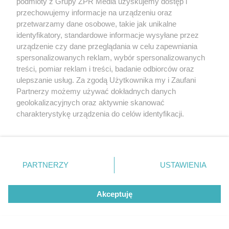
Jak dobrać odpowiednie
podmioty z Grupy ZPR Media uzyskujemy dostęp i
przechowujemy informacje na urządzeniu oraz
rusztowanie budowlane?
przetwarzamy dane osobowe, takie jak unikalne
identyfikatory, standardowe informacje wysyłane przez
urządzenie czy dane przeglądania w celu zapewniania
spersonalizowanych reklam, wybór spersonalizowanych
treści, pomiar reklam i treści, badanie odbiorców oraz
ulepszanie usług. Za zgodą Użytkownika my i Zaufani
Partnerzy możemy używać dokładnych danych
geolokalizacyjnych oraz aktywnie skanować
charakterystykę urządzenia do celów identyfikacji.
Ponieważ cenimy Twoją prywatność, prosimy o zgodę na
korzystanie z tych technologii poprzez kliknięcie
„Akceptuję”. Zgoda jest dobrowolna i zawsze możesz ją
zmienić/wycofać klikając przycisk ustawień prywatności
PARTNERZY
USTAWIENIA
znajdujący się w lewym dolnym rogu strony
. Niektóre
rodzaje przetwarzania danych nie wymagają zgody
Akceptuję
użytkownika, ale masz prawo sprzeciwić się takiemu
przetwarzaniu. Preferencje będą miały zastosowanie tylko
na tej witrynie.