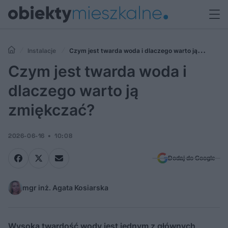
Instalacje
Czym jest twarda woda i dlaczego warto ją
zmiękczać?
Czym jest twarda woda i
dlaczego warto ją
zmiękczać?
2026-06-16
10:08
Dodaj do Google
mgr inż. Agata Kosiarska
Wysoka twardość wody jest jednym z głównych