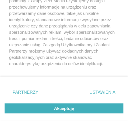
podmioty z Grupy ZPR Media uzyskujemy dostęp i
alarmów.
przechowujemy informacje na urządzeniu oraz
przetwarzamy dane osobowe, takie jak unikalne
identyfikatory, standardowe informacje wysyłane przez
Polecany artykuł:
urządzenie czy dane przeglądania w celu zapewniania
spersonalizowanych reklam, wybór spersonalizowanych
Odwrócona osmoza. Jak działają filtry odwróconej
treści, pomiar reklam i treści, badanie odbiorców oraz
osmozy?
ulepszanie usług. Za zgodą Użytkownika my i Zaufani
Partnerzy możemy używać dokładnych danych
geolokalizacyjnych oraz aktywnie skanować
Płukanie i regeneracja zmiękczacza
charakterystykę urządzenia do celów identyfikacji.
wody
Ponieważ cenimy Twoją prywatność, prosimy o zgodę na
korzystanie z tych technologii poprzez kliknięcie
Zmiękczacz wody do regeneracji złoża potrzebuje soli
„Akceptuję”. Zgoda jest dobrowolna i zawsze możesz ją
w postaci tabletek. Należy ją regularnie uzupełniać w
zmienić/wycofać klikając przycisk ustawień prywatności
PARTNERZY
USTAWIENIA
znajdujący się w lewym dolnym rogu strony
. Niektóre
zbiorniku solanki, co jest czynnością, o której trzeba
rodzaje przetwarzania danych nie wymagają zgody
pamiętać i wykonywać co kilka tygodni lub miesięcy,
Akceptuję
użytkownika, ale masz prawo sprzeciwić się takiemu
w zależności od zużycia wody i twardości.
przetwarzaniu. Preferencje będą miały zastosowanie tylko
na tej witrynie.
Choć nowoczesne zmiękczacze są coraz bardziej