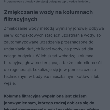
Programowanie głowicy sterującej polega na wprowadzeniu do jej
pamięci parametrów operacyjnych, takich jak twardość wody surowej,
pojemność jonowymienna zastosowanej żywicy, optymalne dawkowanie
Zmiękczanie wody na kolumnach
soli regeneracyjnej oraz preferowane godziny regeneracji
filtracyjnych
Zmiękczanie wody metodą wymiany jonowej odbywa
się w kompaktowych stacjach uzdatniania wody. To
zautomatyzowane urządzenia przeznaczone do
uzdatniania dużych ilości wody, na przykład dla
całego budynku. W ich skład wchodzą: kolumna
filtracyjna, głowica sterująca, a także zbiornik na sól
do regeneracji. Lokalizuje się je w pomieszczeniu
technicznym w budynku mieszkalnym, kotłowni lub
węźle.
Kolumna filtracyjna wypełniona jest złożem
jonowymiennym, którego rodzaj dobiera się do
jakości dostarczanej wody i oczekiwanego efektu