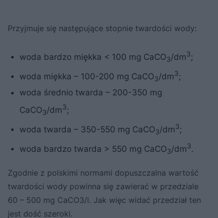
Przyjmuje się następujące stopnie twardości wody:
3
woda bardzo miękka < 100 mg CaCO
/dm
;
3
3
woda miękka – 100-200 mg CaCO
/dm
;
3
woda średnio twarda – 200-350 mg
3
CaCO
/dm
;
3
3
woda twarda – 350-550 mg CaCO
/dm
;
3
3
woda bardzo twarda > 550 mg CaCO
/dm
.
3
Zgodnie z polskimi normami dopuszczalna wartość
twardości wody powinna się zawierać w przedziale
60 – 500 mg CaCO3/l. Jak więc widać przedział ten
jest dość szeroki.