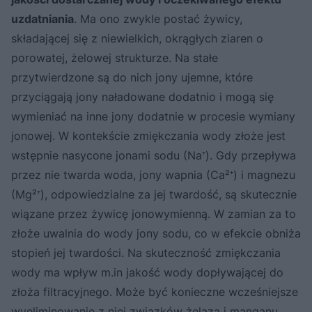
uzdatniania
. Ma ono zwykle postać żywicy,
składającej się z niewielkich, okrągłych ziaren o
porowatej, żelowej strukturze. Na stałe
przytwierdzone są do nich jony ujemne, które
przyciągają jony naładowane dodatnio i mogą się
wymieniać na inne jony dodatnie w procesie wymiany
jonowej. W kontekście zmiękczania wody złoże jest
wstępnie nasycone jonami sodu (Na⁺). Gdy przepływa
przez nie twarda woda, jony wapnia (Ca²⁺) i magnezu
(Mg²⁺), odpowiedzialne za jej twardość, są skutecznie
wiązane przez żywicę jonowymienną. W zamian za to
złoże uwalnia do wody jony sodu, co w efekcie obniża
stopień jej twardości. Na skuteczność zmiękczania
wody ma wpływ m.in jakość wody dopływającej do
złoża filtracyjnego. Może być konieczne wcześniejsze
wyeliminowanie z niej związków żelaza i manganu,