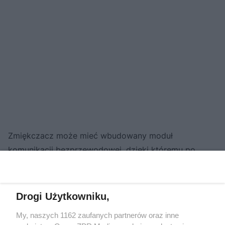
Zmiękczacz może mieć wbudowany moduł
komunikacji bezprzewodowej, dzięki któremu po
uruchomieniu urządzenia możemy je połączyć z siecią
WiFi. Współpracująca z nim aplikacja mobilna pozwala
m.in. na bieżące sterowanie stacją uzdatniania,
Drogi Użytkowniku,
odczytywanie aktualnych parametrów pracy i
My, naszych 1162 zaufanych partnerów oraz inne
historycznego zużycia wody, a także kasowanie