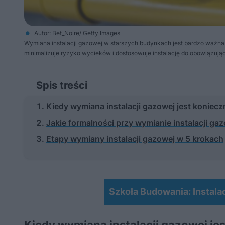
Autor: Bet_Noire/ Getty Images
Wymiana instalacji gazowej w starszych budynkach jest bardzo waż
minimalizuje ryzyko wycieków i dostosowuje instalację do obowiązuj
Spis treści
Kiedy wymiana instalacji gazowej jest koniecz
Jakie formalności przy wymianie instalacji ga
Etapy wymiany instalacji gazowej w 5 krokach
Szkoła Budowania: Instala