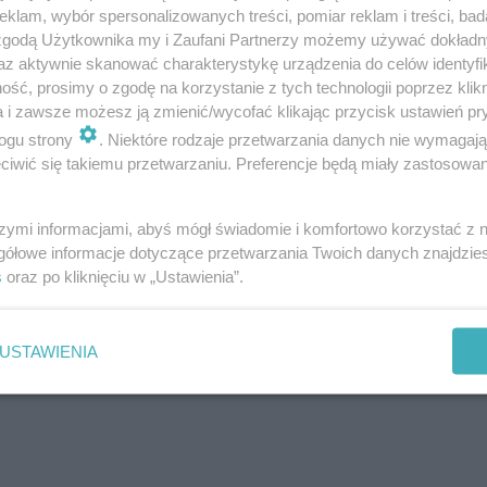
klam, wybór spersonalizowanych treści, pomiar reklam i treści, bad
 zgodą Użytkownika my i Zaufani Partnerzy możemy używać dokład
az aktywnie skanować charakterystykę urządzenia do celów identyfi
aktualnych wymagań i przepisów, co zwiększa bezpiecz
ść, prosimy o zgodę na korzystanie z tych technologii poprzez klikn
a i zawsze możesz ją zmienić/wycofać klikając przycisk ustawień pr
ogu strony
. Niektóre rodzaje przetwarzania danych nie wymagaj
iwić się takiemu przetwarzaniu. Preferencje będą miały zastosowanie
alacji gazowej
szymi informacjami, abyś mógł świadomie i komfortowo korzystać z
gółowe informacje dotyczące przetwarzania Twoich danych znajdzi
zinnym podlega regulacjom prawnym, musi być zgodna 
s
oraz po kliknięciu w „Ustawienia”.
Budowlanego. Wymagane formalności zależą przede wsz
ne w budynku. Istotne jest, czy dochodzi do przebudo
USTAWIENIA
otychczasowej instalacji i zamontowanie w budynku nowej 