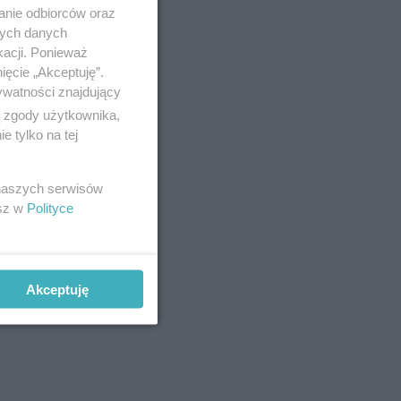
anie odbiorców oraz
nych danych
kacji. Ponieważ
eństwo jej
ięcie „Akceptuję”.
ywatności znajdujący
ą zgody użytkownika,
 tylko na tej
 naszych serwisów
esz w
Polityce
z normami,
ystkim od
wy
Akceptuję
instalacji