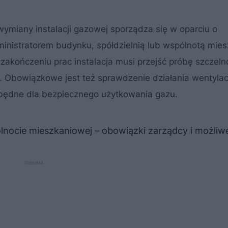
ymiany instalacji gazowej sporządza się w oparciu o
ministratorem budynku, spółdzielnią lub wspólnotą mie
zakończeniu prac instalacja musi przejść próbę szczelno
 Obowiązkowe jest też sprawdzenie działania wentylacj
będne dla bezpiecznego użytkowania gazu.
ólnocie mieszkaniowej – obowiązki zarządcy i możli