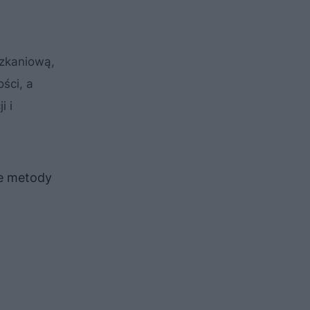
szkaniową,
ści, a
i i
we metody