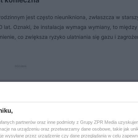
st konieczna
rodzinnym jest często nieunikniona, zwłaszcza w starsz
 lat. Oznaki, że instalacja wymaga wymiany, to między 
ienie, co zwiększa ryzyko ulatniania się gazu i zagroże
niku,
fanych partnerów oraz inne podmioty z Grupy ZPR Media uzyskujem
cje na urządzeniu oraz przetwarzamy dane osobowe, takie jak unika
je wysyłane przez urządzenie czy dane przeglądania w celu zapewn