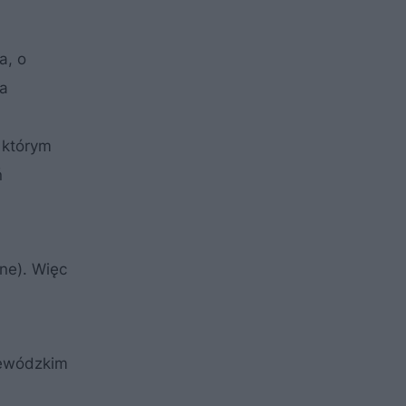
a, o
na
o którym
ń
ne). Więc
jewódzkim