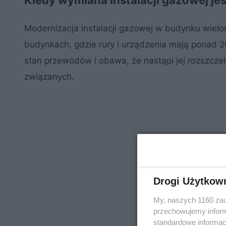
Kiedy wymiana instalacji gazowej je
Modernizacja instalacji gazowej w budynku wielo
budynkach, gdzie rury i urządzenia mają ponad 20
stan przewodów i obawa, że nastąpi jej rozszczeln
związanych.
Drogi Użytkow
My, naszych 1160 zau
przechowujemy informa
standardowe informac