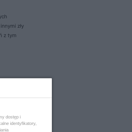
ych
innymi zły
ń z tym
y dostęp i
lne identyfikatory,
iania