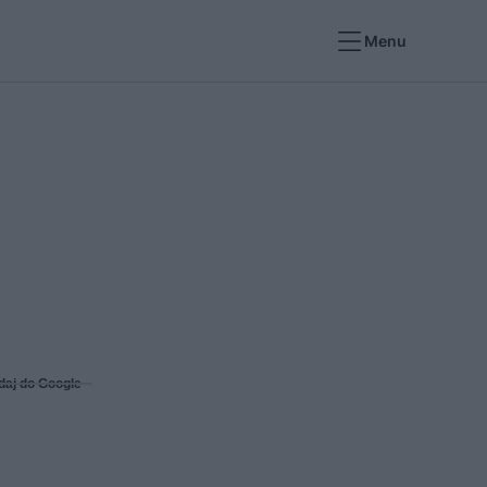
Menu
daj do Google