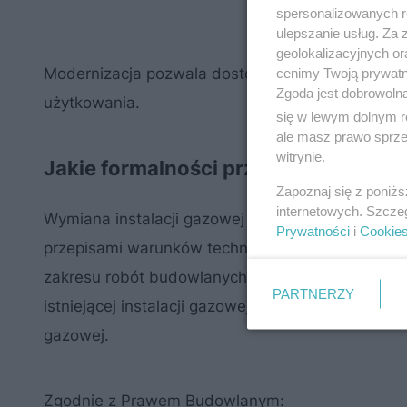
spersonalizowanych re
ulepszanie usług. Za
geolokalizacyjnych or
Modernizacja pozwala dostosować instalację do 
cenimy Twoją prywatno
Zgoda jest dobrowoln
użytkowania.
się w lewym dolnym r
ale masz prawo sprzec
witrynie.
Jakie formalności przy wymianie inst
Zapoznaj się z poniż
internetowych. Szcze
Wymiana instalacji gazowej w budynku wielorod
Prywatności
i
Cookie
przepisami warunków technicznych oraz Prawa 
zakresu robót budowlanych, jakie będą prowadzo
PARTNERZY
istniejącej instalacji gazowej, czy do rozbiórki d
gazowej.
Zgodnie z Prawem Budowlanym: