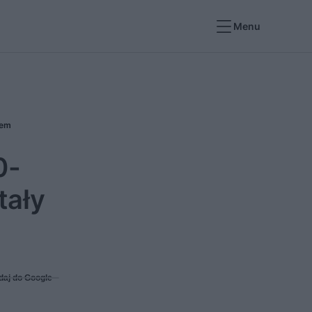
Menu
jem
0-
tały
daj do Google