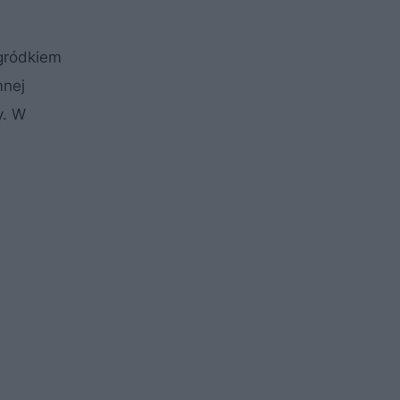
gródkiem
mnej
y. W