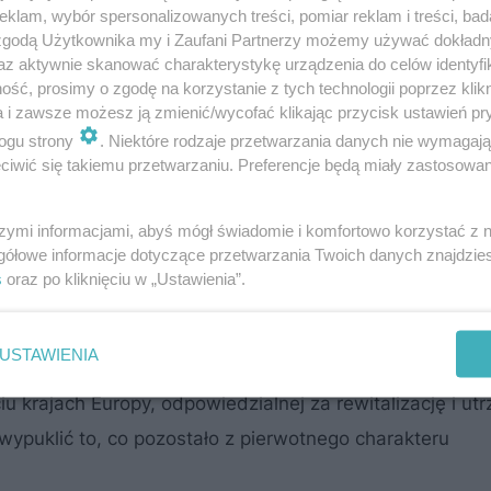
klam, wybór spersonalizowanych treści, pomiar reklam i treści, bad
 zgodą Użytkownika my i Zaufani Partnerzy możemy używać dokład
az aktywnie skanować charakterystykę urządzenia do celów identyfi
limatu
ść, prosimy o zgodę na korzystanie z tych technologii poprzez klikn
a i zawsze możesz ją zmienić/wycofać klikając przycisk ustawień pr
ób, które obok wygody, szukają czegoś
ogu strony
. Niektóre rodzaje przetwarzania danych nie wymagaj
iwić się takiemu przetwarzaniu. Preferencje będą miały zastosowanie
chitektury, nieszablonowych przestrzeni,
ego zadbaliśmy o to, by odtworzyć detale
szymi informacjami, abyś mógł świadomie i komfortowo korzystać z
ylko na klatkach schodowych i fasadzie
gółowe informacje dotyczące przetwarzania Twoich danych znajdzi
w mieszkaniach”
s
oraz po kliknięciu w „Ustawienia”.
USTAWIENIA
eist Asset Management, firmy zarządzającej aktywami d
u krajach Europy, odpowiedzialnej za rewitalizację i ut
wypuklić to, co pozostało z pierwotnego charakteru