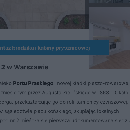
MATERIAŁ SPONSOROWANY
taż brodzika i kabiny prysznicowej
j 2 w Warszawie
Portu Praskiego
daleko
i nowej kładki pieszo-rowerowej,
niesionym przez Augusta Zielińskiego w 1863 r. Około 
rga, przekształcając go do roli kamienicy czynszowej.
w sąsiedztwie placu końskiego, skupiając lokalnych
 pod nr 2 mieściła się pierwsza udokumentowana siedzi
e.