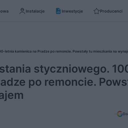
dowa
Instalacje
Inwestycje
Producenci
100-letnia kamienica na Pradze po remoncie. Powstały tu mieszkania na wyna
wstania styczniowego. 10
radze po remoncie. Pows
najem
Do