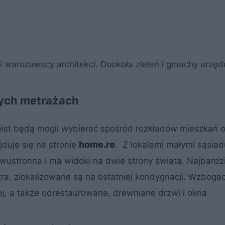
i warszawscy architekci. Dookoła zieleń i gmachy urzę
ych metrażach
eist będą mogli wybierać spośród rozkładów mieszkań 
home.re
jduje się na stronie
. Z lokalami małymi sąsiad
dwustronna i ma widoki na dwie strony świata. Najbardzi
ra, zlokalizowane są na ostatniej kondygnacji. Wzboga
ej, a także odrestaurowane, drewniane drzwi i okna.