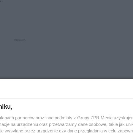
niku,
fanych partnerów oraz inne podmioty z Grupy ZPR Media uzyskujem
cje na urządzeniu oraz przetwarzamy dane osobowe, takie jak unika
je wysyłane przez urządzenie czy dane przeglądania w celu zapewn
e - bez zmian. Za to szklana ściana doświetla piwnicę