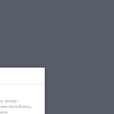
y dostęp i
lne identyfikatory,
iania