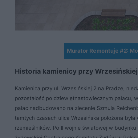
Murator Remontuje #2: Mon
Historia kamienicy przy Wrzesińskie
Kamienica przy ul. Wrzesińskiej 2 na Pradze, nie
pozostałość po dziewiętnastowiecznym pałacu, wz
pałac nadbudowano na zlecenie Szmula Reichenbe
tamtych czasach ulica Wrzesińska położona była 
rzemieślników. Po II wojnie światowej w budynku
żydowskiej Centralnego Komitetu Żydów w Polsc