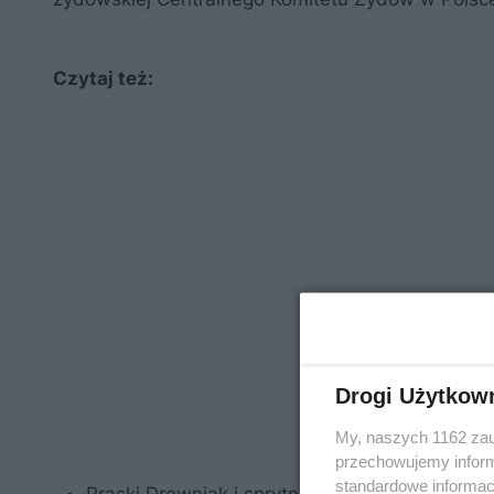
Czytaj też:
Drogi Użytkow
My, naszych 1162 zau
przechowujemy informa
standardowe informac
Praski Drewniak i sprytna rozbudowa. Na górz