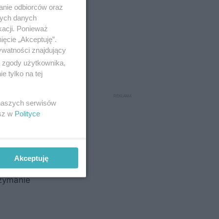
anie odbiorców oraz
nych danych
kacji. Ponieważ
ięcie „Akceptuję”.
ywatności znajdujący
ą zgody użytkownika,
 tylko na tej
 naszych serwisów
esz w
Polityce
Akceptuję
la
rzymanie