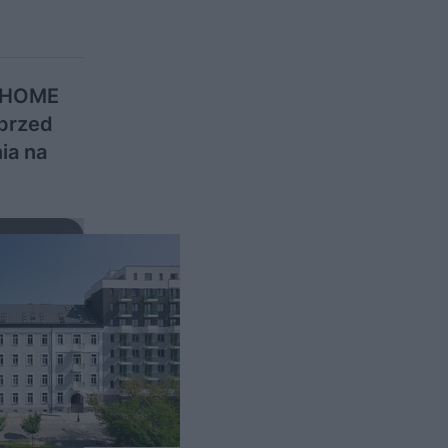
– HOME
 przed
ia na