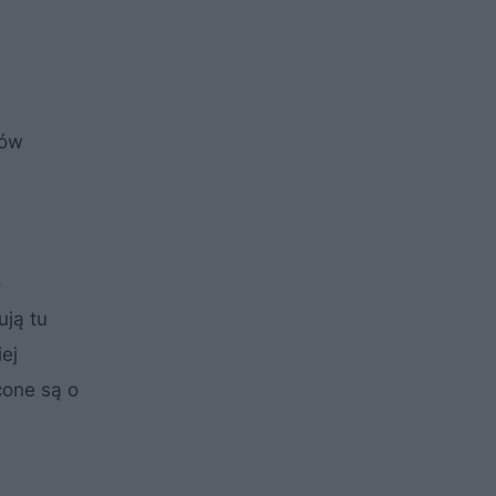
dów
o
ują tu
ej
cone są o