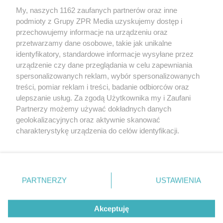
My, naszych 1162 zaufanych partnerów oraz inne
Żaden utwór zamieszczony w serwisie nie może być powielany i
podmioty z Grupy ZPR Media uzyskujemy dostęp i
rozpowszechniany lub dalej rozpowszechniany w jakikolwiek
sposób (w tym także elektroniczny lub mechaniczny) na
przechowujemy informacje na urządzeniu oraz
jakimkolwiek polu eksploatacji w jakiejkolwiek formie, włącznie z
przetwarzamy dane osobowe, takie jak unikalne
umieszczaniem w Internecie bez pisemnej zgody właściciela praw.
identyfikatory, standardowe informacje wysyłane przez
Jakiekolwiek użycie lub wykorzystanie utworów w całości lub w
części z naruszeniem prawa, tzn. bez właściwej zgody, jest
urządzenie czy dane przeglądania w celu zapewniania
zabronione pod groźbą kary i może być ścigane prawnie.
spersonalizowanych reklam, wybór spersonalizowanych
treści, pomiar reklam i treści, badanie odbiorców oraz
ulepszanie usług. Za zgodą Użytkownika my i Zaufani
Partnerzy możemy używać dokładnych danych
geolokalizacyjnych oraz aktywnie skanować
charakterystykę urządzenia do celów identyfikacji.
Ponieważ cenimy Twoją prywatność, prosimy o zgodę na
O nas
korzystanie z tych technologii poprzez kliknięcie
Informacje prawne
„Akceptuję”. Zgoda jest dobrowolna i zawsze możesz ją
zmienić/wycofać klikając przycisk ustawień prywatności
Nasze serwisy
PARTNERZY
USTAWIENIA
znajdujący się w lewym dolnym rogu strony
. Niektóre
rodzaje przetwarzania danych nie wymagają zgody
© 2026 Grupa ZPR Media
Akceptuję
użytkownika, ale masz prawo sprzeciwić się takiemu
przetwarzaniu. Preferencje będą miały zastosowanie tylko