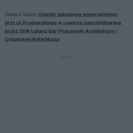
d
d
y
o
o
c
t
p
Zobacz także:
u
Osiedle zabudowy wielorodzinnej
r
z
ł
z
a
przy ul. Krudowskiego w Łowiczu zaprojektowane
u
o
s
d
przez GDA Łukasz Gaj i Pracownię Architektury i
u
Â
Urbanistyki Rafał Mazur