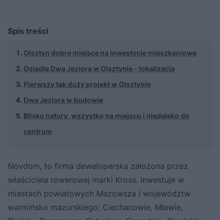
Spis treści
Olsztyn dobre miejsce na inwestycje mieszkaniowe
Osiedle Dwa Jeziora w Olsztynie - lokalizacja
Pierwszy tak duży projekt w Olsztynie
Dwa Jeziora w budowie
Blisko natury, wszystko na miejscu i niedaleko do
centrum
Novdom, to firma deweloperska założona przez
właściciela rowerowej marki Kross. Inwestuje w
miastach powiatowych Mazowsza i województw
warmińsko mazurskiego: Ciechanowie, Mławie,