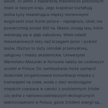
lokum. To jedno z najbardziej malowniczo położonych
miast w naszym kraju. Jego krajobraz kształtują
dolina Łyny meandrująca między morenowymi
wzgórzami oraz liczne jeziora – największe, Ukiel, ma
powierzchnię ponad 400 ha. Miasto otulają lasy, które
wdzierają się w głąb zabudowy. Wiele osiedli
mieszkaniowych leży nad brzegami jezior i pośród
lasów. Olsztyn to duży ośrodek przemysłowy,
usługowy i miasto akademickie. Uniwersytet
Warmińsko-Mazurski w Kortowie należy do czołowych
uczelni w Polsce. Do zamieszkania może zachęcić
doskonale zorganizowana komunikacja miejska z
tramwajami na czele, woda z sieci wodociągów
miejskich czerpana w całości z podziemnych źródeł
czy jedna z najnowocześniejszych ekologicznych
elektrociepłowni w Polsce, gdzie źródłem energii są...