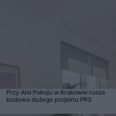
Przy Alei Pokoju w Krakowie rusza
budowa dużego projektu PRS