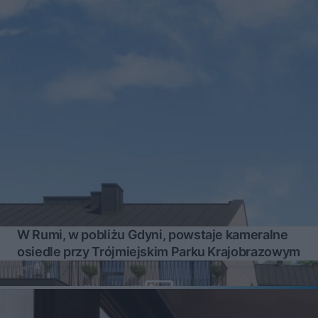
W Rumi, w pobliżu Gdyni, powstaje kameralne
osiedle przy Trójmiejskim Parku Krajobrazowym