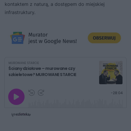
kontaktem z naturą, a dostępem do miejskiej
infrastruktury.
MUROWANE STARCIE
Ściany działowe – murowane czy
szkieletowe? MUROWANE STARCIE
G
P
P
P
-
28:04
r
r
r
o
a
z
z
j
z
e
e
w
w
o
i
i
s
ń
ń
t
1
1
0
0
a
s
s
ł