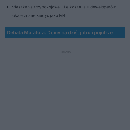
Mieszkania trzypokojowe – Ile kosztują u deweloperów
lokale znane kiedyś jako M4
Debata Muratora: Domy na dziś, jutro i pojutrze
Nie można odtworzyć wideo
Spróbuj ponownie