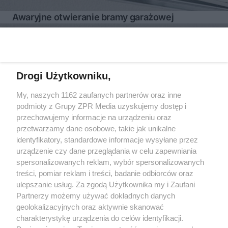
Awaryjne otwieranie bramy garażowej
Więcej
Drogi Użytkowniku,
My, naszych 1162 zaufanych partnerów oraz inne
Żaden utwór zamieszczony w serwisie nie może być powielany i
rozpowszechniany lub dalej rozpowszechniany w jakikolwiek sposób
podmioty z Grupy ZPR Media uzyskujemy dostęp i
(w tym także elektroniczny lub mechaniczny) na jakimkolwiek polu
przechowujemy informacje na urządzeniu oraz
eksploatacji w jakiejkolwiek formie, włącznie z umieszczaniem w
przetwarzamy dane osobowe, takie jak unikalne
Internecie bez pisemnej zgody właściciela praw. Jakiekolwiek użycie
lub wykorzystanie utworów w całości lub w części z naruszeniem
identyfikatory, standardowe informacje wysyłane przez
prawa, tzn. bez właściwej zgody, jest zabronione pod groźbą kary i
urządzenie czy dane przeglądania w celu zapewniania
może być ścigane prawnie.
spersonalizowanych reklam, wybór spersonalizowanych
treści, pomiar reklam i treści, badanie odbiorców oraz
ulepszanie usług. Za zgodą Użytkownika my i Zaufani
Partnerzy możemy używać dokładnych danych
geolokalizacyjnych oraz aktywnie skanować
charakterystykę urządzenia do celów identyfikacji.
O nas