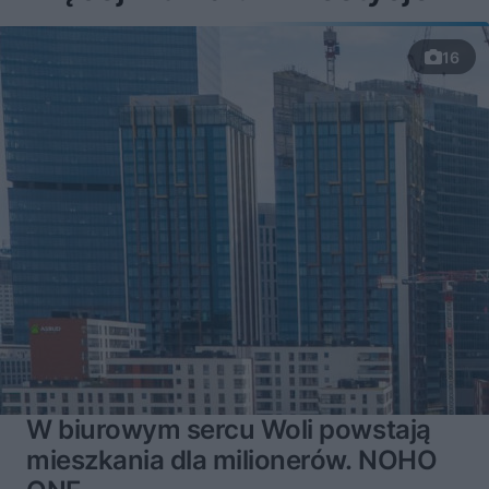
a
u
o
s
d
u
Â
16
W biurowym sercu Woli powstają
mieszkania dla milionerów. NOHO