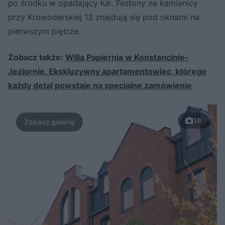
po środku w opadający łuk. Festony na kamienicy
przy Krowoderskiej 13 znajdują się pod oknami na
pierwszym piętrze.
Zobacz także:
Willa Papiernia w Konstancinie-
Jeziornie. Ekskluzywny apartamentowiec, którego
każdy detal powstaje na specjalne zamówienie
16