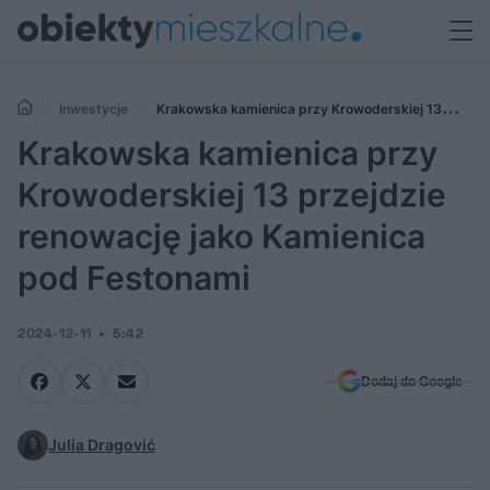
Inwestycje
Krakowska kamienica przy Krowoderskiej 13
przejdzie renowację jako Kamienica pod Festonami
Krakowska kamienica przy
Krowoderskiej 13 przejdzie
renowację jako Kamienica
pod Festonami
2024-12-11
5:42
Dodaj do Google
Julia Dragović