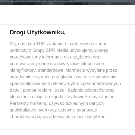
Więcej
Drogi Użytkowniku,
My, naszych 1162 zaufanych partnerów oraz inne
Żaden utwór zamieszczony w serwisie nie może być powielany i
podmioty z Grupy ZPR Media uzyskujemy dostęp i
rozpowszechniany lub dalej rozpowszechniany w jakikolwiek
sposób (w tym także elektroniczny lub mechaniczny) na
przechowujemy informacje na urządzeniu oraz
jakimkolwiek polu eksploatacji w jakiejkolwiek formie, włącznie z
przetwarzamy dane osobowe, takie jak unikalne
umieszczaniem w Internecie bez pisemnej zgody właściciela praw.
identyfikatory, standardowe informacje wysyłane przez
Jakiekolwiek użycie lub wykorzystanie utworów w całości lub w
części z naruszeniem prawa, tzn. bez właściwej zgody, jest
urządzenie czy dane przeglądania w celu zapewniania
zabronione pod groźbą kary i może być ścigane prawnie.
spersonalizowanych reklam, wybór spersonalizowanych
treści, pomiar reklam i treści, badanie odbiorców oraz
ulepszanie usług. Za zgodą Użytkownika my i Zaufani
Partnerzy możemy używać dokładnych danych
geolokalizacyjnych oraz aktywnie skanować
charakterystykę urządzenia do celów identyfikacji.
Ponieważ cenimy Twoją prywatność, prosimy o zgodę na
O nas
korzystanie z tych technologii poprzez kliknięcie
Informacje prawne