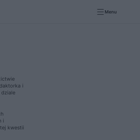
Menu
zictwie
daktorka i
dziale
ch
 i
ej kwestii