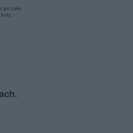
m po całej
 koty,
ach.