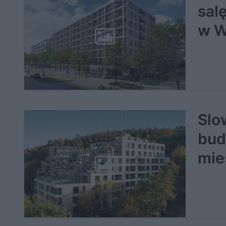
sal
w W
Slo
bud
mie