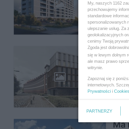
inw
My, naszych 1162 zau
przechowujemy informa
standardowe informac
spersonalizowanych re
ulepszanie usług. Za
geolokalizacyjnych or
cenimy Twoją prywatno
Zgoda jest dobrowoln
EnR
się w lewym dolnym r
But
ale masz prawo sprzec
witrynie.
rus
Zapoznaj się z poniż
internetowych. Szcze
Prywatności
i
Cookie
PARTNERZY
Ma 