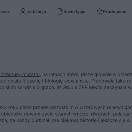
dowa
Instalacje
Inwestycje
Producenci
hitektury-murator
, na łamach której pisze głównie o dzied
iowała filozofię i filologię słowiańską. Pracowała jako re
lskim serwisie o grach. W Grupie ZPR Media zaczynała w 
2023 roku pisze przede wszystkim o wzorowych renowacja
 obiektów, nowym życiu starych wnętrz, dworach, pałacach
ża, że każdy budynek ma ciekawą historię i jeszcze się w t