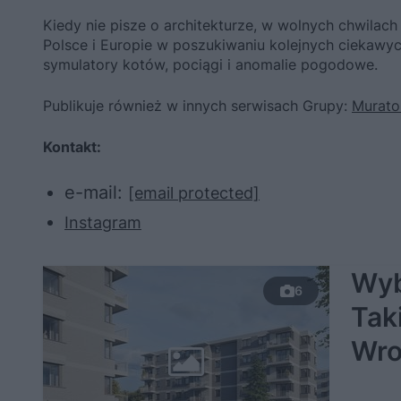
Kiedy nie pisze o architekturze, w wolnych chwilach 
Polsce i Europie w poszukiwaniu kolejnych ciekawyc
symulatory kotów, pociągi i anomalie pogodowe.
Publikuje również w innych serwisach Grupy:
Murato
Kontakt:
e-mail:
[email protected]
Instagram
Wyb
6
Tak
Wro