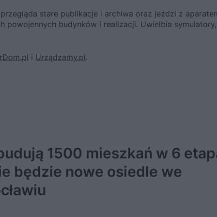
przegląda stare publikacje i archiwa oraz jeździ z aparate
h powojennych budynków i realizacji. Uwielbia symulatory,
rDom.pl
i
Urządzamy.pl
.
udują 1500 mieszkań w 6 etap
ie będzie nowe osiedle we
cławiu