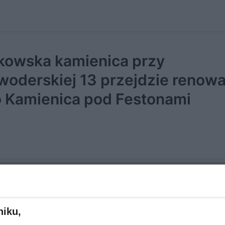
kowska kamienica przy
woderskiej 13 przejdzie renowa
o Kamienica pod Festonami
arasem na dachu. Osiedle Aleja
łymstoku - tak ma wyglądać no
niku,