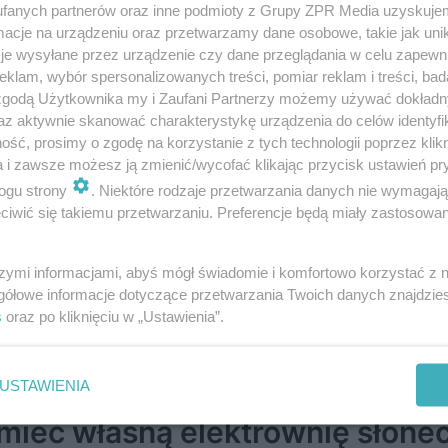
estycja od Rutkowski Develop
fanych partnerów oraz inne podmioty z Grupy ZPR Media uzyskujem
cje na urządzeniu oraz przetwarzamy dane osobowe, takie jak unika
je wysyłane przez urządzenie czy dane przeglądania w celu zapewn
klam, wybór spersonalizowanych treści, pomiar reklam i treści, bad
 zgodą Użytkownika my i Zaufani Partnerzy możemy używać dokład
az aktywnie skanować charakterystykę urządzenia do celów identyfi
ść, prosimy o zgodę na korzystanie z tych technologii poprzez klikn
a i zawsze możesz ją zmienić/wycofać klikając przycisk ustawień pr
esidence powstanie we Wrocła
ogu strony
. Niektóre rodzaje przetwarzania danych nie wymagaj
ikowy metraż, blisko do centru
iwić się takiemu przetwarzaniu. Preferencje będą miały zastosowanie
zyła przedsprzedaż
szymi informacjami, abyś mógł świadomie i komfortowo korzystać z
gółowe informacje dotyczące przetwarzania Twoich danych znajdzi
s
oraz po kliknięciu w „Ustawienia”.
USTAWIENIA
mieć własną elektrownię słonec