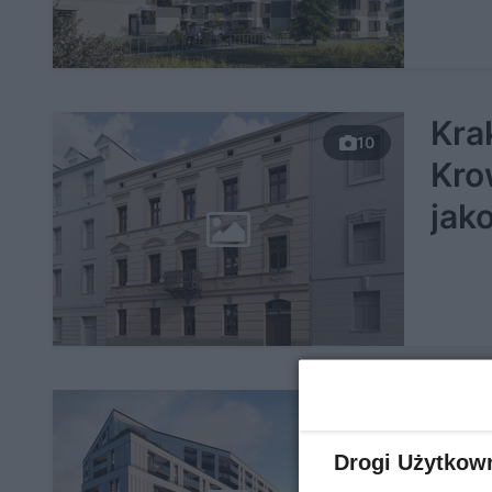
Kra
10
Kro
jak
Z t
Bia
Drogi Użytkow