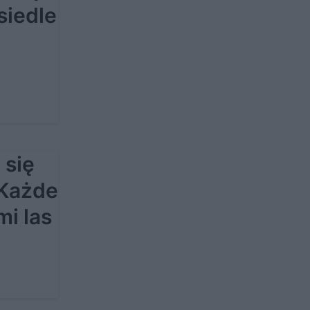
siedle
 się
 Każde
mi las