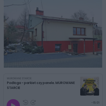
MUROWANE STARCIE
Podłoga - parkiet czy panele. MUROWANE
STARCIE
G
P
P
P
-
15:01
r
r
r