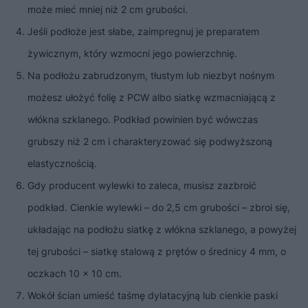
może mieć mniej niż 2 cm grubości.
Jeśli podłoże jest słabe, zaimpregnuj je preparatem
żywicznym, który wzmocni jego powierzchnię.
Na podłożu zabrudzonym, tłustym lub niezbyt nośnym
możesz ułożyć folię z PCW albo siatkę wzmacniającą z
włókna szklanego. Podkład powinien być wówczas
grubszy niż 2 cm i charakteryzować się podwyższoną
elastycznością.
Gdy producent wylewki to zaleca, musisz zazbroić
podkład. Cienkie wylewki – do 2,5 cm grubości – zbroi się,
układając na podłożu siatkę z włókna szklanego, a powyżej
tej grubości – siatkę stalową z prętów o średnicy 4 mm, o
oczkach 10 x 10 cm.
Wokół ścian umieść taśmę dylatacyjną lub cienkie paski