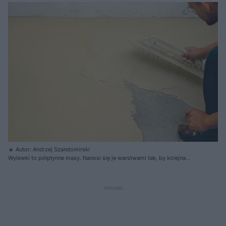
Autor: Andrzej Szandomirski
Wylewki to półpłynne masy. Nanosi się je warstwami tak, by kolejna
łączyła się z poprzednią, gdy jest ona jeszcze płynna