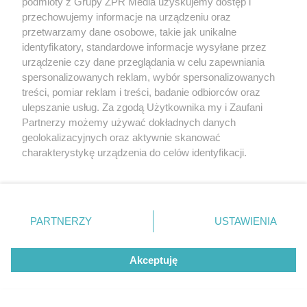
podmioty z Grupy ZPR Media uzyskujemy dostęp i
przechowujemy informacje na urządzeniu oraz
przetwarzamy dane osobowe, takie jak unikalne
identyfikatory, standardowe informacje wysyłane przez
urządzenie czy dane przeglądania w celu zapewniania
spersonalizowanych reklam, wybór spersonalizowanych
treści, pomiar reklam i treści, badanie odbiorców oraz
ulepszanie usług. Za zgodą Użytkownika my i Zaufani
Partnerzy możemy używać dokładnych danych
geolokalizacyjnych oraz aktywnie skanować
charakterystykę urządzenia do celów identyfikacji.
Jak wybrać drzwi wewnętrzne? Najważniejsze
Ponieważ cenimy Twoją prywatność, prosimy o zgodę na
korzystanie z tych technologii poprzez kliknięcie
kryteria
„Akceptuję”. Zgoda jest dobrowolna i zawsze możesz ją
zmienić/wycofać klikając przycisk ustawień prywatności
PARTNERZY
USTAWIENIA
znajdujący się w lewym dolnym rogu strony
. Niektóre
rodzaje przetwarzania danych nie wymagają zgody
Akceptuję
użytkownika, ale masz prawo sprzeciwić się takiemu
przetwarzaniu. Preferencje będą miały zastosowanie tylko
na tej witrynie.