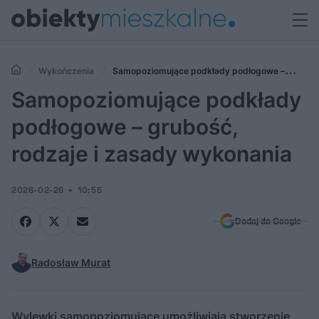
Wykończenia
Samopoziomujące podkłady podłogowe –
grubość, rodzaje i zasady wykonania
Samopoziomujące podkłady
podłogowe – grubość,
rodzaje i zasady wykonania
2026-02-26
10:55
Dodaj do Google
Radosław Murat
Wylewki samopoziomujące umożliwiają stworzenie