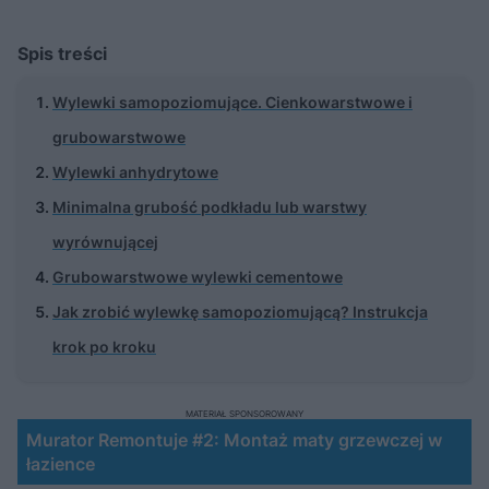
Spis treści
Wylewki samopoziomujące. Cienkowarstwowe i
grubowarstwowe
Wylewki anhydrytowe
Minimalna grubość podkładu lub warstwy
wyrównującej
Grubowarstwowe wylewki cementowe
Jak zrobić wylewkę samopoziomującą? Instrukcja
krok po kroku
MATERIAŁ SPONSOROWANY
Murator Remontuje #2: Montaż maty grzewczej w
łazience