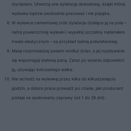
styropianu. Utworzą one dylatację obwodową, dzięki której
wylewka będzie swobodnie pracować i nie popęka.
W wylewce cementowej zrób dylatacje dzielące ją na pola –
natnij powierzchnię wylewki i wypełnij szczeliny materiałem
trwale elastycznym – na przykład taśmą poliuretanową.
Masę rozprowadzaj pasami wzdłuż ścian, a jej rozpływanie
się wspomagaj stalową pacą. Zaraz po wylaniu odpowietrz
ją, używając kolczastego wałka.
Nie wchodź na wylewkę przez kilka do kilkudziesięciu
godzin, a dalsze prace prowadź po czasie, jaki producent
podaje na opakowaniu zaprawy (od 1 do 28 dni).