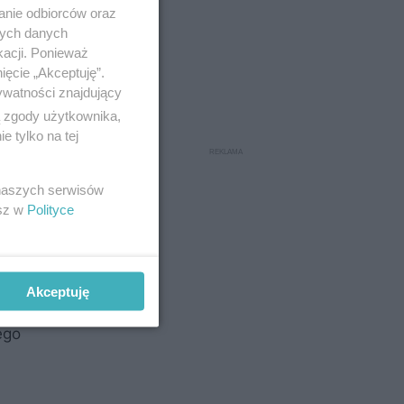
anie odbiorców oraz
nych danych
kacji. Ponieważ
ięcie „Akceptuję”.
ywatności znajdujący
ą zgody użytkownika,
 tylko na tej
 naszych serwisów
esz w
Polityce
Akceptuję
tektura
ego