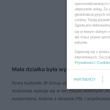
spersonalizowanych re
ulepszanie usług. Za
geolokalizacyjnych or
cenimy Twoją prywatno
Zgoda jest dobrowoln
się w lewym dolnym r
ale masz prawo sprzec
witrynie.
Zapoznaj się z poniż
internetowych. Szcze
Prywatności
i
Cookie
Mała działka była wyzwaniem dla JR
PARTNERZY
Nowy budynek JR Group wybudowany zostanie poś
doskonale wpisuje się w ten miejski eklektyzm z
modernizmu, bloków z okresów PRL i współczesn