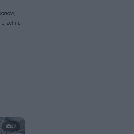
konów,
erzchni.
27