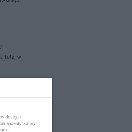
zewskiego
W
. Tutaj w
tury, a
sportowym
y dostęp i
lne identyfikatory,
iania