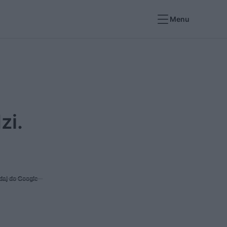
Menu
zi.
daj do Google