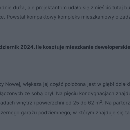
adnie duża, ale projektantom udało się zmieścić tutaj b
turze. Powstał kompaktowy kompleks mieszkaniowy o zad
ziernik 2024. Ile kosztuje mieszkanie deweloperskie
icy Nowej, większa jej część położona jest w głębi dział
ączonych ze sobą brył. Na pięciu kondygnacjach znajdu
2
ładach wnętrz i powierzchni od 25 do 62 m
. Na parter
bszernego garażu podziemnego, w którym znajduje się t