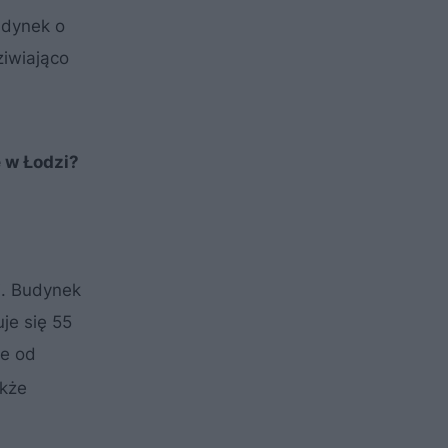
udynek o
ziwiająco
 w Łodzi?
ki. Budynek
je się 55
ze od
akże