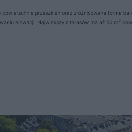
powierzchnie przeszkleń oraz zróżnicowana forma bal
2
łtowaniu elewacji. Największy z tarasów ma aż 56 m
powi