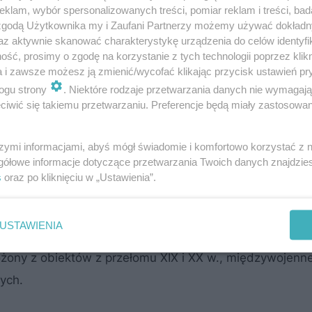
klam, wybór spersonalizowanych treści, pomiar reklam i treści, bad
 zgodą Użytkownika my i Zaufani Partnerzy możemy używać dokład
az aktywnie skanować charakterystykę urządzenia do celów identyfi
ść, prosimy o zgodę na korzystanie z tych technologii poprzez klikn
a i zawsze możesz ją zmienić/wycofać klikając przycisk ustawień pr
ogu strony
. Niektóre rodzaje przetwarzania danych nie wymagaj
iwić się takiemu przetwarzaniu. Preferencje będą miały zastosowanie
szymi informacjami, abyś mógł świadomie i komfortowo korzystać z
gółowe informacje dotyczące przetwarzania Twoich danych znajdzi
s
oraz po kliknięciu w „Ustawienia”.
 Group
USTAWIENIA
ród mozaiki zabudowy z różnych okresów. Jego archi
łożony z obiektów z przełomu XIX i XX w., międzywojenn
ych.