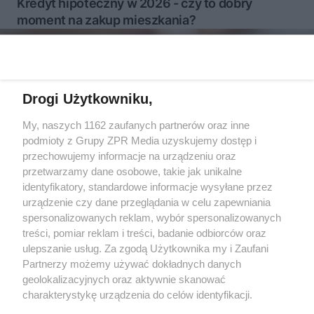
Kredyt hipoteczny w 2026 - czy to dobry
moment na zakup mieszkania?
Więcej
Drogi Użytkowniku,
My, naszych 1162 zaufanych partnerów oraz inne
Żaden utwór zamieszczony w serwisie nie może być powielany i
podmioty z Grupy ZPR Media uzyskujemy dostęp i
rozpowszechniany lub dalej rozpowszechniany w jakikolwiek
sposób (w tym także elektroniczny lub mechaniczny) na
przechowujemy informacje na urządzeniu oraz
jakimkolwiek polu eksploatacji w jakiejkolwiek formie, włącznie z
przetwarzamy dane osobowe, takie jak unikalne
umieszczaniem w Internecie bez pisemnej zgody właściciela praw.
identyfikatory, standardowe informacje wysyłane przez
Jakiekolwiek użycie lub wykorzystanie utworów w całości lub w
części z naruszeniem prawa, tzn. bez właściwej zgody, jest
urządzenie czy dane przeglądania w celu zapewniania
zabronione pod groźbą kary i może być ścigane prawnie.
spersonalizowanych reklam, wybór spersonalizowanych
treści, pomiar reklam i treści, badanie odbiorców oraz
ulepszanie usług. Za zgodą Użytkownika my i Zaufani
Partnerzy możemy używać dokładnych danych
geolokalizacyjnych oraz aktywnie skanować
charakterystykę urządzenia do celów identyfikacji.
Ponieważ cenimy Twoją prywatność, prosimy o zgodę na
O nas