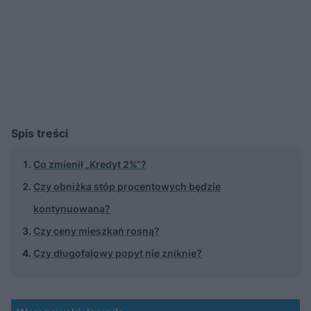
Spis treści
Co zmienił „Kredyt 2%”?
Czy obniżka stóp procentowych będzie
kontynuowana?
Czy ceny mieszkań rosną?
Czy długofalowy popyt nie zniknie?