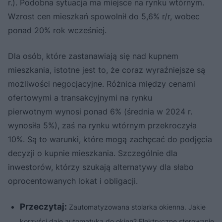
r.). Podobna sytuacja ma miejsce na rynku wtórnym.
Wzrost cen mieszkań spowolnił do 5,6% r/r, wobec
ponad 20% rok wcześniej.
Dla osób, które zastanawiają się nad kupnem
mieszkania, istotne jest to, że coraz wyraźniejsze są
możliwości negocjacyjne. Różnica między cenami
ofertowymi a transakcyjnymi na rynku
pierwotnym wynosi ponad 6% (średnia w 2024 r.
wynosiła 5%), zaś na rynku wtórnym przekroczyła
10%. Są to warunki, które mogą zachęcać do podjęcia
decyzji o kupnie mieszkania. Szczególnie dla
inwestorów, którzy szukają alternatywy dla słabo
oprocentowanych lokat i obligacji.
Przeczytaj:
Zautomatyzowana stolarka okienna. Jakie
korzyści daje automatyka do okien? Elektryczne sterowanie