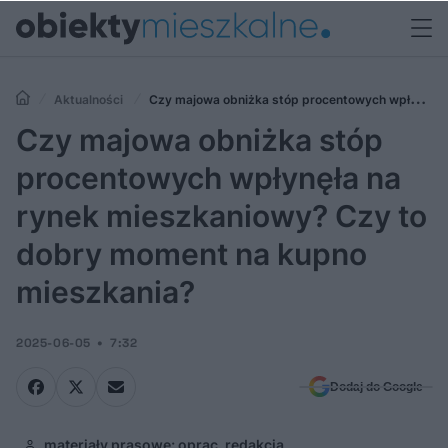
Aktualności
Czy majowa obniżka stóp procentowych wpłynęła
na rynek mieszkaniowy? Czy to dobry moment na kupno mieszkania?
Czy majowa obniżka stóp
procentowych wpłynęła na
rynek mieszkaniowy? Czy to
dobry moment na kupno
mieszkania?
2025-06-05
7:32
Dodaj do Google
materiały prasowe; oprac. redakcja