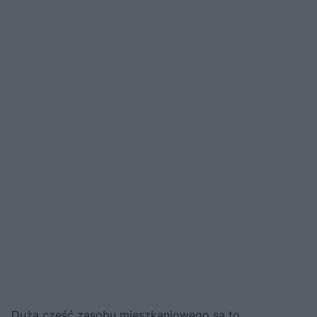
Duża część zasobu mieszkaniowego są to