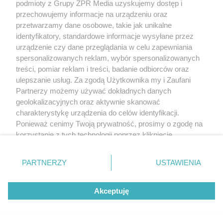
podmioty z Grupy ZPR Media uzyskujemy dostęp i
przechowujemy informacje na urządzeniu oraz
przetwarzamy dane osobowe, takie jak unikalne
identyfikatory, standardowe informacje wysyłane przez
urządzenie czy dane przeglądania w celu zapewniania
spersonalizowanych reklam, wybór spersonalizowanych
treści, pomiar reklam i treści, badanie odbiorców oraz
ulepszanie usług. Za zgodą Użytkownika my i Zaufani
Partnerzy możemy używać dokładnych danych
geolokalizacyjnych oraz aktywnie skanować
charakterystykę urządzenia do celów identyfikacji.
Ponieważ cenimy Twoją prywatność, prosimy o zgodę na
korzystanie z tych technologii poprzez kliknięcie
„Akceptuję”. Zgoda jest dobrowolna i zawsze możesz ją
zmienić/wycofać klikając przycisk ustawień prywatności
PARTNERZY
USTAWIENIA
znajdujący się w lewym dolnym rogu strony
. Niektóre
rodzaje przetwarzania danych nie wymagają zgody
Awaryjne otwieranie bramy garażowej
Akceptuję
użytkownika, ale masz prawo sprzeciwić się takiemu
przetwarzaniu. Preferencje będą miały zastosowanie tylko
na tej witrynie.