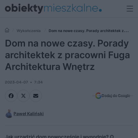
Wykończenia
Dom na nowe czasy. Porady architektek z
pracowni Fuga Architektura Wnętrz
Dom na nowe czasy. Porady
architektek z pracowni Fuga
Architektura Wnętrz
2023-04-07
7:34
Dodaj do Google
Paweł Kaliński
Jak urządzić dom nowocześnie i wygodnie? O