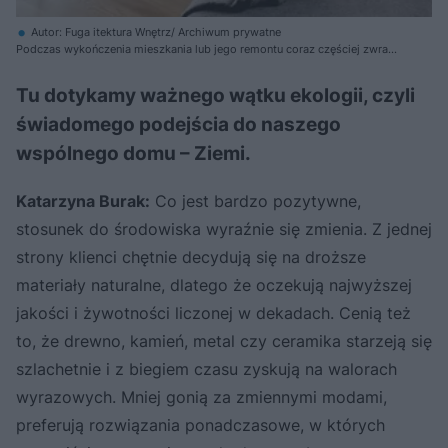
Autor: Fuga itektura Wnętrz/ Archiwum prywatne
Podczas wykończenia mieszkania lub jego remontu coraz częściej zwraca
się uwagę na aspekty ekologiczne materiałów - ich trwałość i
pochodzenie
Tu dotykamy ważnego wątku ekologii, czyli
świadomego podejścia do naszego
wspólnego domu – Ziemi.
Katarzyna Burak:
Co jest bardzo pozytywne,
stosunek do środowiska wyraźnie się zmienia. Z jednej
strony klienci chętnie decydują się na droższe
materiały naturalne, dlatego że oczekują najwyższej
jakości i żywotności liczonej w dekadach. Cenią też
to, że drewno, kamień, metal czy ceramika starzeją się
szlachetnie i z biegiem czasu zyskują na walorach
wyrazowych. Mniej gonią za zmiennymi modami,
preferują rozwiązania ponadczasowe, w których