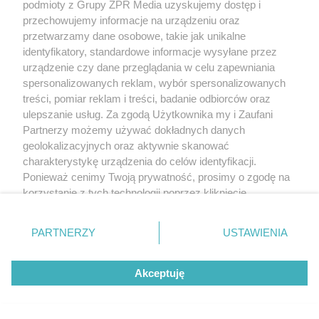
podmioty z Grupy ZPR Media uzyskujemy dostęp i
przechowujemy informacje na urządzeniu oraz
przetwarzamy dane osobowe, takie jak unikalne
identyfikatory, standardowe informacje wysyłane przez
urządzenie czy dane przeglądania w celu zapewniania
spersonalizowanych reklam, wybór spersonalizowanych
treści, pomiar reklam i treści, badanie odbiorców oraz
ulepszanie usług. Za zgodą Użytkownika my i Zaufani
Partnerzy możemy używać dokładnych danych
geolokalizacyjnych oraz aktywnie skanować
charakterystykę urządzenia do celów identyfikacji.
Ponieważ cenimy Twoją prywatność, prosimy o zgodę na
korzystanie z tych technologii poprzez kliknięcie
„Akceptuję”. Zgoda jest dobrowolna i zawsze możesz ją
zmienić/wycofać klikając przycisk ustawień prywatności
PARTNERZY
USTAWIENIA
znajdujący się w lewym dolnym rogu strony
. Niektóre
rodzaje przetwarzania danych nie wymagają zgody
Jak wybrać drzwi wewnętrzne? Najważniejsze
Akceptuję
użytkownika, ale masz prawo sprzeciwić się takiemu
kryteria
przetwarzaniu. Preferencje będą miały zastosowanie tylko
na tej witrynie.