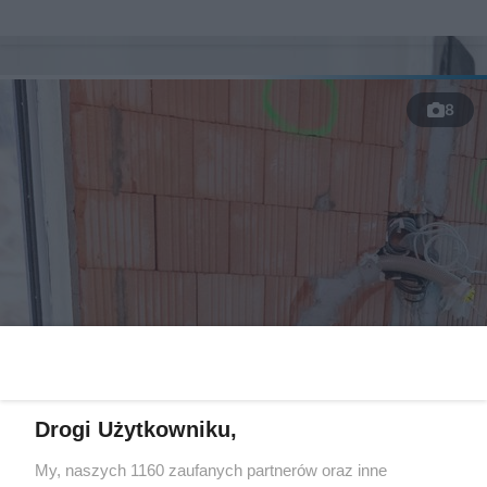
8
Drogi Użytkowniku,
Samopoziomujące podkłady podłogowe –
grubość, rodzaje i zasady wykonania
My, naszych 1160 zaufanych partnerów oraz inne