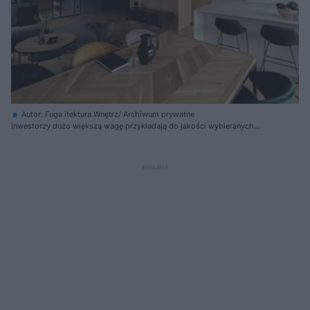
Autor: Fuga itektura Wnętrz/ Archiwum prywatne
Inwestorzy dużo większą wagę przykładają do jakości wybieranych
materiałów wykończeniowych i mebli, cenią drewno, kamień i szkło